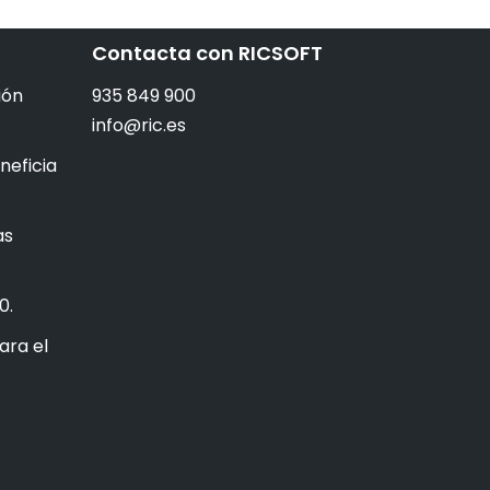
Contacta con RICSOFT
ión
935 849 900
info@ric.es
neficia
as
0.
ara el