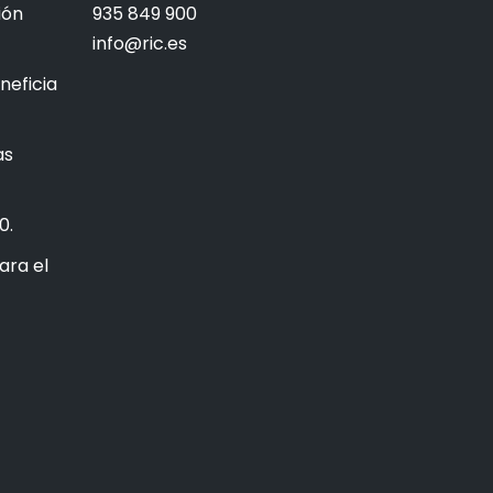
ión
935 849 900
info@ric.es
neficia
as
0.
ara el